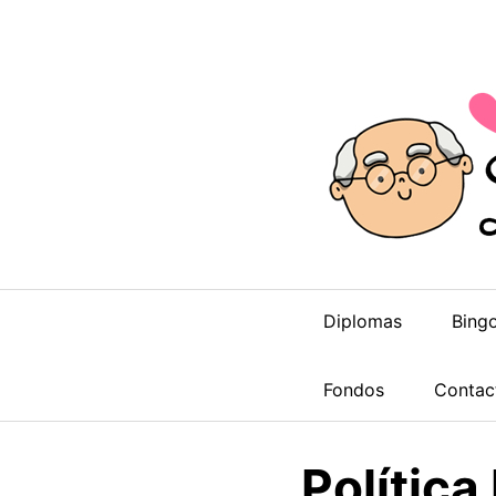
Saltar
al
contenido
Diplomas
Bing
Fondos
Contac
Política