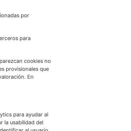
cionadas por
erceros para
aparezcan cookies no
es provisionales que
valoración. En
tics para ayudar al
 la usabilidad del
entificar al usuario.